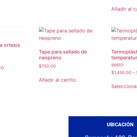
Añadir al c
 ortesis
Tape para sellado de
Termoplást
neopreno
temperatu
$
750.00
to
Valorado en
$
1,450.00
–
5.00
Añadir al carrito
de 5
Selecciona
UBICACIÓN