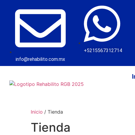
+5215567312714
info@rehabilito.com.mx
I
Inicio
/ Tienda
Tienda