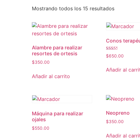
Mostrando todos los 15 resultados
Conos terapé
Alambre para realizar
resortes de ortesis
Valorado
$
650.00
en
$
350.00
2.51
de 5
Añadir al carri
Añadir al carrito
Neopreno
Máquina para realizar
ojales
$
350.00
$
550.00
Añadir al carri