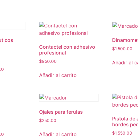
uticos
Dinamometr
Contactel con adhesivo
$
1,500.00
profesional
$
950.00
Añadir al c
to
Añadir al carrito
Ojales para ferulas
Pistola de 
$
250.00
bordes pe
to
$
1,550.00
Añadir al carrito